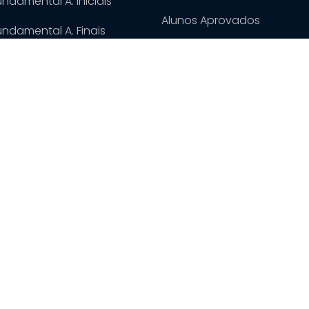
undamental A. Iniciais
Alunos Aprovados
undamental A. Finais
Trabalhe Conosco
o Médio
o Integral
ossa Senhora do Calvário
.
Todos os direitos reservados |
Orgulhosamente