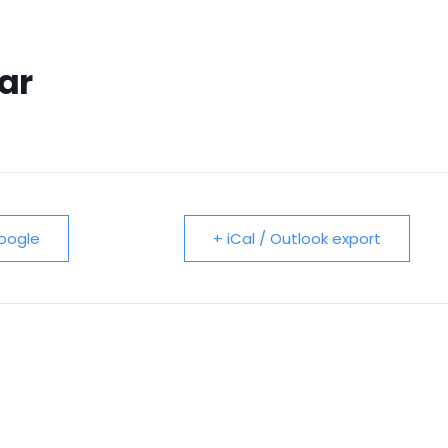
S
EVENTOS
ACONTECE
CONTATO
ar
Google
+ iCal / Outlook export