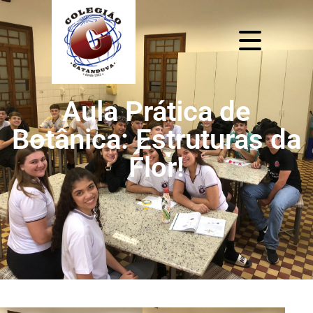
Aula Prática de
Botânica: Estruturas da
Flor!