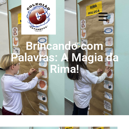
Brincando com
Palavras: A Magia da
Rima!