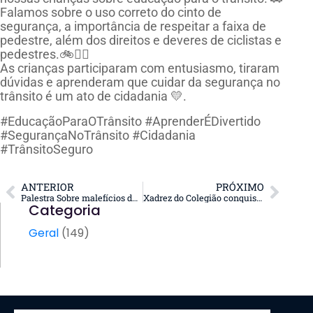
Falamos sobre o uso correto do cinto de
segurança, a importância de respeitar a faixa de
pedestre, além dos direitos e deveres de ciclistas e
pedestres.🚲🚶‍♀️
As crianças participaram com entusiasmo, tiraram
dúvidas e aprenderam que cuidar da segurança no
trânsito é um ato de cidadania 💛.
#EducaçãoParaOTrânsito #AprenderÉDivertido
#SegurançaNoTrânsito #Cidadania
#TrânsitoSeguro
ANTERIOR
PRÓXIMO
Palestra Sobre malefícios do Vape!
Xadrez do Colegião conquista 6 troféus em Tabapuã-SP!
Categoria
Geral
(149)