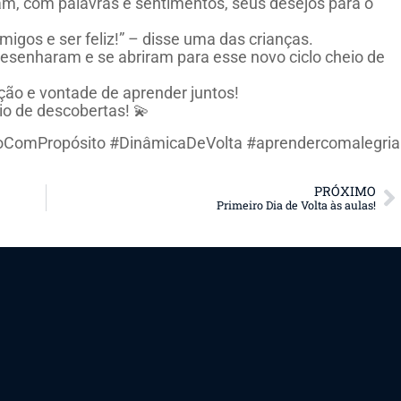
m, com palavras e sentimentos, seus desejos para o
igos e ser feliz!” – disse uma das crianças.
desenharam e se abriram para esse novo ciclo cheio de
ção e vontade de aprender juntos!
io de descobertas! 💫
ComPropósito #DinâmicaDeVolta #aprendercomalegria
PRÓXIMO
Primeiro Dia de Volta às aulas!