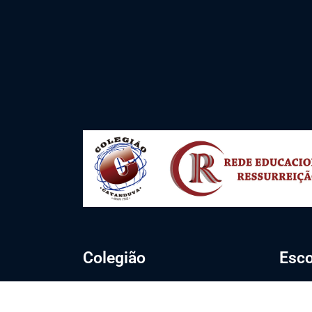
Colegião
Esco
Home
Berçá