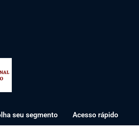
lha seu segmento
Acesso rápido
rio
Portal do Aluno