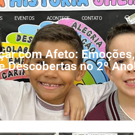
S
EVENTOS
ACONTECE
CONTATO
ar com Afeto: Emoções,
e Descobertas no 2º Ano