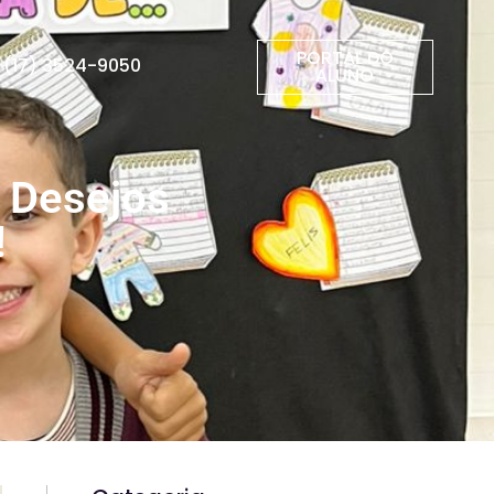
PORTAL DO
(17) 3524-9050
ALUNO
 Desejos
!