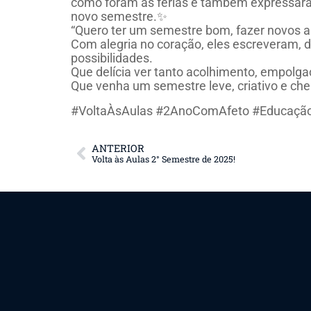
como foram as férias e também expressara
novo semestre.✨
“Quero ter um semestre bom, fazer novos am
Com alegria no coração, eles escreveram, 
possibilidades.
Que delícia ver tanto acolhimento, empolga
Que venha um semestre leve, criativo e che
#VoltaÀsAulas #2AnoComAfeto #Educação
ANTERIOR
Volta às Aulas 2° Semestre de 2025!