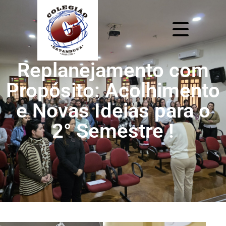
Replanejamento com
Propósito: Acolhimento
e Novas Ideias para o
2° Semestre !