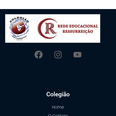
Colegião
Home
O Colégio