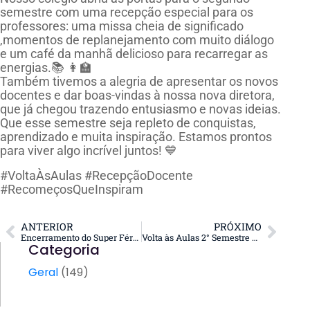
semestre com uma recepção especial para os
professores: uma missa cheia de significado
,momentos de replanejamento com muito diálogo
e um café da manhã delicioso para recarregar as
energias.📚 👩‍🏫
Também tivemos a alegria de apresentar os novos
docentes e dar boas-vindas à nossa nova diretora,
que já chegou trazendo entusiasmo e novas ideias.
Que esse semestre seja repleto de conquistas,
aprendizado e muita inspiração. Estamos prontos
para viver algo incrível juntos! 💙
#VoltaÀsAulas #RecepçãoDocente
#RecomeçosQueInspiram
ANTERIOR
PRÓXIMO
Encerramento do Super Férias Colégião! Veja o que Rolou no Último Dia!
Volta às Aulas 2° Semestre de 2025!
Categoria
Geral
(149)