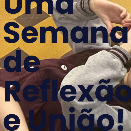
Uma
Semana
de
Reflexã
e União!