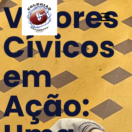
Valores
Cívicos
em
Ação: