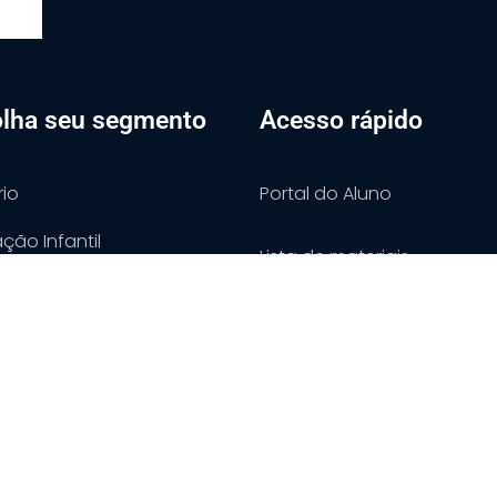
lha seu segmento
Acesso rápido
rio
Portal do Aluno
ção Infantil
Lista de materiais
undamental A. Iniciais
Alunos Aprovados
undamental A. Finais
Trabalhe Conosco
o Médio
o Integral