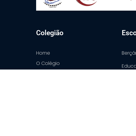
Colegião
Esco
Home
Berçá
O Colégio
Educa
Segmentos
Ens. F
Eventos
Ens. F
Contato
Ensin
Períod